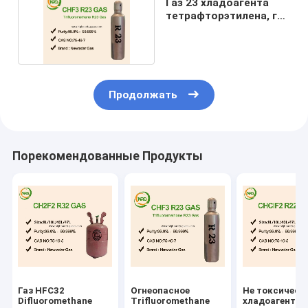
Газ 23 хладоагента
тетрафторэтилена, газ
HFC23 CHF3
Продолжать
Порекомендованные Продукты
Газ HFC32
Огнеопасное
Не токсическ
Difluoromethane
Trifluoromethane
хладоагент