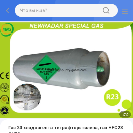
2
/
2
Газ 23 хладоагента тетрафторэтилена, газ HFC23