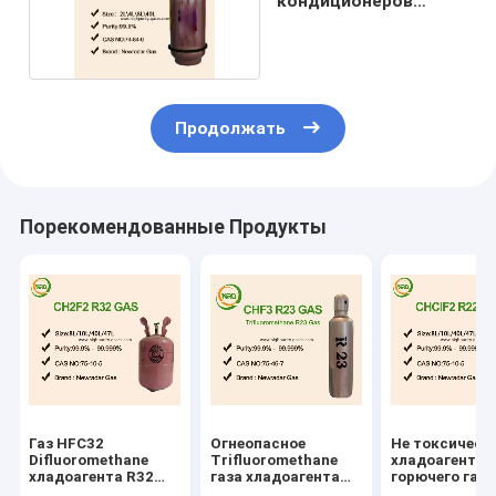
кондиционеров
автомобиля
Продолжать
Порекомендованные Продукты
Газ HFC32
Огнеопасное
Не токсическ
Difluoromethane
Trifluoromethane
хладоагент
хладоагента R32
газа хладоагента
горючего газа
для
HFC23 R23
бесцветный