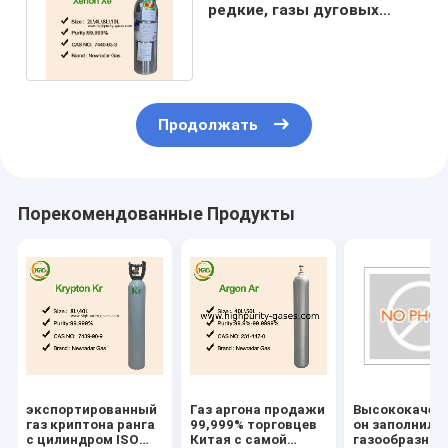
редкие, газы дуговых
ламп ксенона не
огнеопасные
Продолжать
Порекомендованные Продукты
экспортированный
Газ аргона продажи
Высококачес
газ криптона ранга
99,999% торговцев
он заполнил ц
с цилиндром ISO
Китая с самой
газообразног