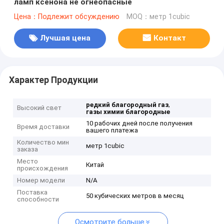
ламп ксенона не огнеопасные
Цена：Подлежит обсуждению
MOQ：метр 1cubic
Лучшая цена
Контакт
Характер Продукции
,
редкий благородный газ
Высокий свет
газы химии благородные
10 рабочих дней после получения
Время доставки
вашего платежа
Количество мин
метр 1cubic
заказа
Место
Китай
происхождения
Номер модели
N/A
Поставка
50 кубических метров в месяц
способности
Осмотрите больше