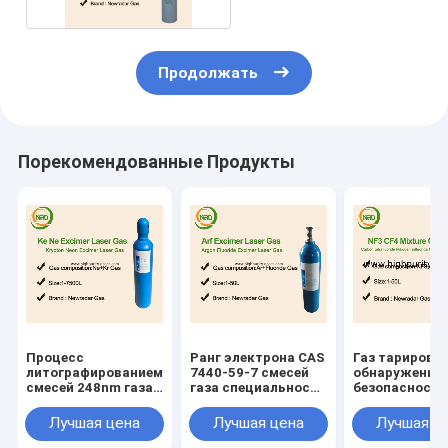
Продолжать
Порекомендованные Продукты
Процесс
Ранг электрона CAS
Газ тарировк
литографированием
7440-59-7 смесей
обнаружения
смесей 248nm газа
газа специальности
безопасности
специальности
аргона неоновая
дорожного
криптона неоновый
движения см
Лучшая цена
Лучшая цена
Лучшая ц
Китая