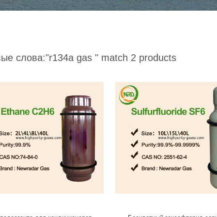
ые слова:
"r134a gas "
match 2 products