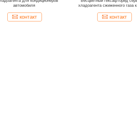
хладоагента для кондиционеров
Бесцветный гексафторид серы
автомобиля
хладоагента сжиженного газа к
диэлектрической ранга электро
промышленная
контакт
контакт