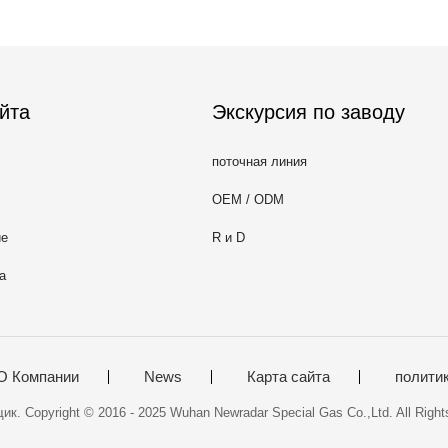
йта
Экскурсия по заводу
поточная линия
OEM / ODM
ие
R и D
а
О Компании
News
Карта сайта
полити
к. Copyright © 2016 - 2025 Wuhan Newradar Special Gas Co.,Ltd. All Righ