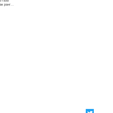
 газа
ак ранг
на газа