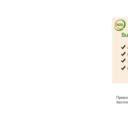
Прево
балло
исп