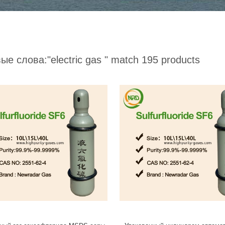
ые слова:
"electric gas "
match 195 products