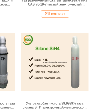
т защити
Газ разжиженный сжатый газ/99,999% NF3
 серы
CAS 76-19-7 чистый электрический
й
медленно растворяет в воде
контакт
ость газа
Ультра особая чистота 99,9999% газа
полняет
силана SiH4 электронных/электрического
газ бесцветный