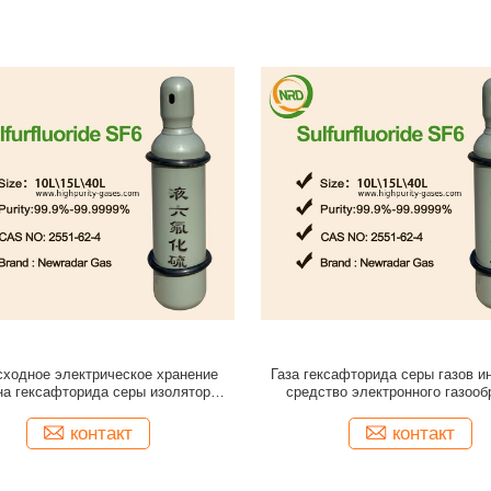
сходное электрическое хранение
Газа гексафторида серы газов и
на гексафторида серы изолятора
средство электронного газооб
ользуемое для выключателей
диэлектрическое
контакт
контакт