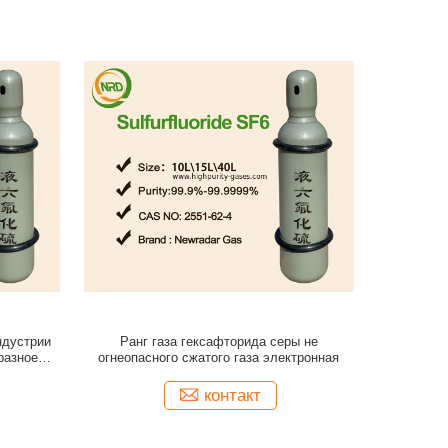
ндустрии
Ранг газа гексафторида серы не
разное
огнеопасного сжатого газа электронная
контакт