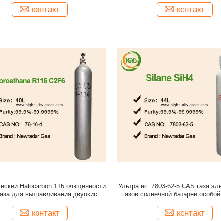
контакт
контакт
еский Halocarbon 116 очищенности
Ультра но. 7803-62-5 CAS газа эл
газа для вытравливания двуокиси
газов солнечной батареи особой
кремния над кремнием
электрическое
контакт
контакт