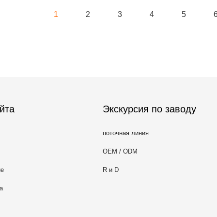
1
2
3
4
5
йта
Экскурсия по заводу
поточная линия
OEM / ODM
ие
R и D
а