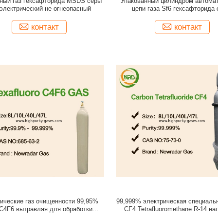
ный газ гексафторида MSDS серы
Упакованный цилиндром автома
электрический не огнеопасный
цепи газа Sf6 гексафторида
электрический не горючи
контакт
контакт
ические газ очищенности 99,95%
99,999% электрическая специальн
 C4F6 вытравляя для обработки
CF4 Tetrafluoromethane R-14 на
полупроводника
газом CAS 7440-59-7