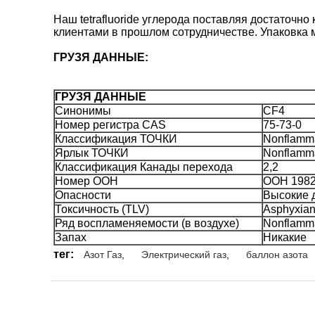
Наш tetrafluoride углерода поставляя достаточно
клиентами в прошлом сотрудничестве. Упаковка 
ГРУЗЯ ДАННЫЕ:
ГРУЗЯ ДАННЫЕ
Синонимы
CF4
Номер регистра CAS
75-73-0
Классификация ТОЧКИ
Nonflamma
Ярлык ТОЧКИ
Nonflamma
Классификация Канады перехода
2,2
Номер ООН
ООН 198
Опасности
Высокие 
Токсичность (TLV)
Asphyxian
Ряд воспламеняемости (в воздухе)
Nonflamma
Запах
Никакие
тег:
Азот Газ
,
Электрический газ
,
баллон азота