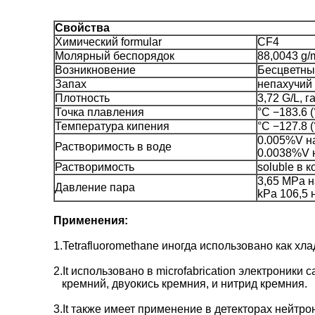
Свойства
Химический formular
CF4
Молярный беспорядок
88,0043 g/
Возникновение
Бесцветны
Запах
непахучий
Плотность
3,72 G/L, г
Точка плавления
°C −183.6 (
Температура кипения
°C −127.8 (
0.005%V на
Растворимость в воде
0.0038%V 
Растворимость
soluble в 
3,65 MPa н
Давление пара
kPa 106,5 
Применения:
1.Tetrafluoromethane иногда использовано как хл
2.It использовано в microfabrication электроники
кремний, двуокись кремния, и нитрид кремния.
3.It также имеет применение в детекторах нейтро