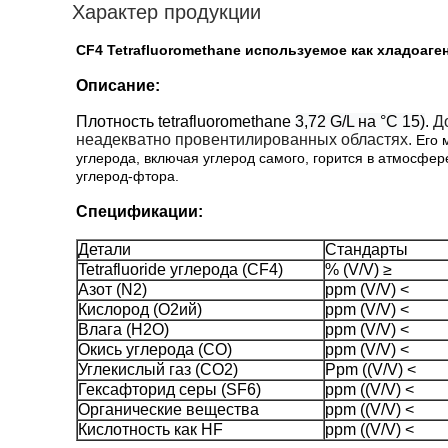
Характер продукции
CF4 Tetrafluoromethane используемое как хладоаге
Описание:
Плотность tetrafluoromethane
3,72 G/L на °C 15)
.
Д
неадекватно провентилированных областях.
Его 
углерода, включая углерод самого, горится в атмосфер
углерод-фтора.
Спецификации:
Детали
Стандарты
Tetrafluoride углерода (CF4)
% (V/V) ≥
Азот (N2)
ppm (V/V) <
Кислород (O2ий)
ppm (V/V) <
Влага (H2O)
ppm (V/V) <
Окись углерода (CO)
ppm (V/V) <
Углекислый газ (СО2)
Ppm ((V/V) <
Гексафторид серы (SF6)
ppm ((V/V) <
Органические вещества
ppm ((V/V) <
Кислотность как HF
ppm ((V/V) <