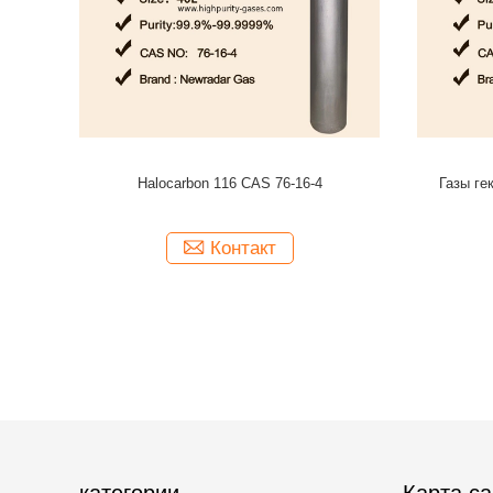
а H2S
Газ лазера excimer Ar/F2/He/Ne смешанный
Электронн
для объектива производящ лазеры excimer
PP
лазера xecl
Контакт