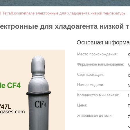
4 Tetrafluoromethane электронные для хладоагента низкой температуры
электронные для хладоагента низкой
Основная информа
Место происхождения:
К
Фирменное наименование:
N
Сертификация:
I
Номер модели:
N
Количество мин заказа:
1
Цена:
П
Упаковывая детали:
У
к