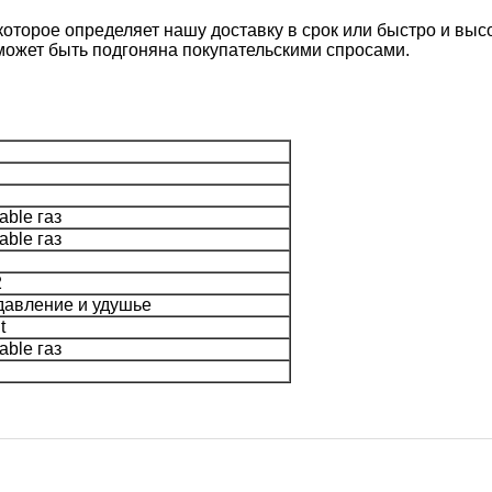
 которое определяет нашу доставку в срок или быстро и вы
может быть подгоняна покупательскими спросами.
ble газ
ble газ
2
давление и удушье
t
ble газ