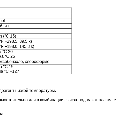
mol
й газ
аз (°C 15)
°F −298.5; 89,5 k)
°F −198.0; 145,3 k)
 °C 20
на °C 25
коксобензоле, хлороформе
а °C 15
на °C −127
адоагент низкой температуры.
 самостоятельно или в комбинации с кислородом как плазма e
на.