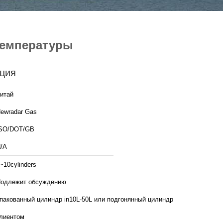
 температуры
ция
итай
ewradar Gas
SO/DOT/GB
/A
~10cylinders
одлежит обсуждению
пакованный цилиндр in10L-50L или подгонянный цилиндр
лиентом