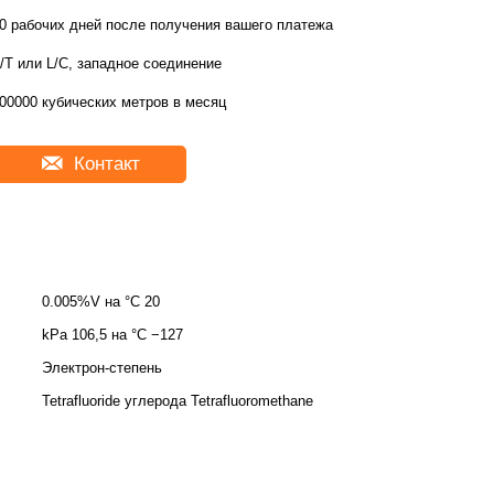
0 рабочих дней после получения вашего платежа
/T или L/C, западное соединение
00000 кубических метров в месяц
Контакт
0.005%V на °C 20
kPa 106,5 на °C −127
Электрон-степень
Tetrafluoride углерода Tetrafluoromethane