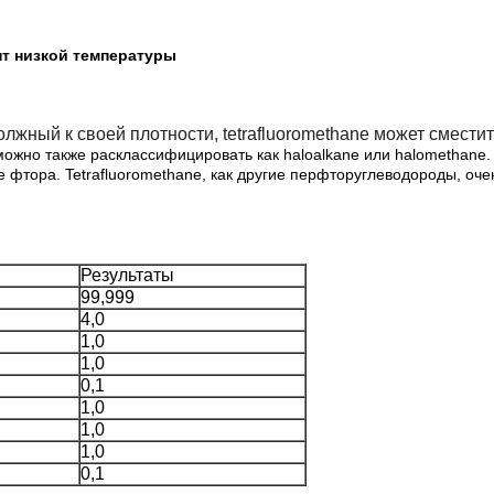
нт низкой температуры
олжный к своей плотности, tetrafluoromethane может смести
можно также расклассифицировать как haloalkane или halomethane. 
е фтора. Tetrafluoromethane, как другие перфторуглеводороды, оч
Результаты
99,999
4,0
1,0
1,0
0,1
1,0
1,0
1,0
0,1