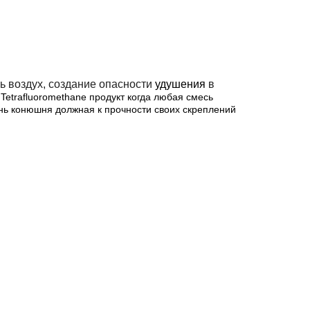
ть воздух, создание опасности
удушения
в
Tetrafluoromethane продукт когда любая смесь
ень конюшня должная к прочности своих скреплений