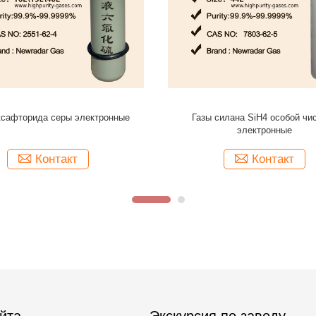
ый газ воздуха баланса газа 100
Фторид NF3 азота, газ nf
M тарировки изобутилена
Контакт
Контакт