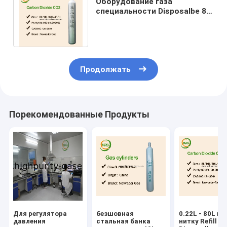
Оборудование газа
специальности Disposalbe 8
граммов - цилиндр танка СО2
88 граммов мини
Продолжать
Порекомендованные Продукты
Для регулятора
безшовная
0.22L - 80L п
давления
стальная банка
нитку Refill