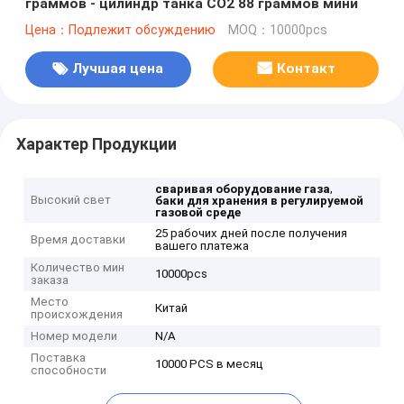
граммов - цилиндр танка СО2 88 граммов мини
Цена：Подлежит обсуждению
MOQ：10000pcs
Лучшая цена
Контакт
Характер Продукции
,
сваривая оборудование газа
Высокий свет
баки для хранения в регулируемой
газовой среде
25 рабочих дней после получения
Время доставки
вашего платежа
Количество мин
10000pcs
заказа
Место
Китай
происхождения
Номер модели
N/A
Поставка
10000 PCS в месяц
способности