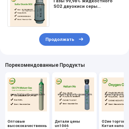
Газы 99,98% жидкостного
SO2 двуокиси серы
промышленные
экспортировали больше чем
10 лет
Продолжать
Порекомендованные Продукты
Оптовые
Детали цены
O2ие торговц
высококачественные
un1046
Китая напол