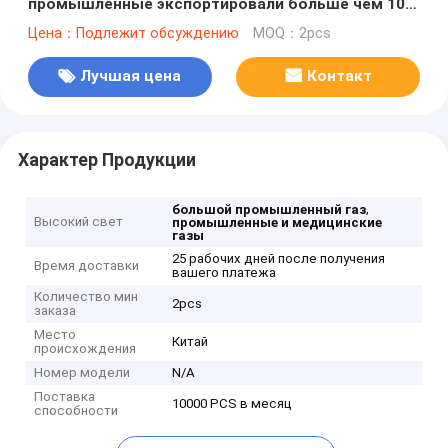
промышленные экспортировали больше чем 10
лет
Цена：Подлежит обсуждению
MOQ：2pcs
Лучшая цена
Контакт
Характер Продукции
,
большой промышленный газ
Высокий свет
промышленные и медицинские
газы
25 рабочих дней после получения
Время доставки
вашего платежа
Количество мин
2pcs
заказа
Место
Китай
происхождения
Номер модели
N/A
Поставка
10000 PCS в месяц
способности