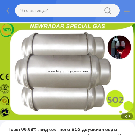
2
/
3
Газы 99,98% жидкостного SO2 двуокиси серы