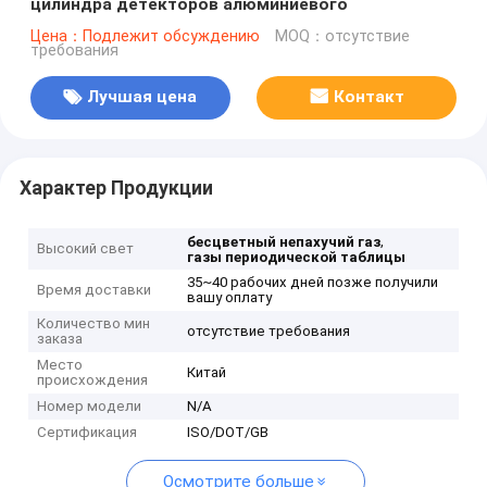
цилиндра детекторов алюминиевого
Цена：Подлежит обсуждению
MOQ：отсутствие
требования
Лучшая цена
Контакт
Характер Продукции
,
бесцветный непахучий газ
Высокий свет
газы периодической таблицы
35~40 рабочих дней позже получили
Время доставки
вашу оплату
Количество мин
отсутствие требования
заказа
Место
Китай
происхождения
Номер модели
N/A
Сертификация
ISO/DOT/GB
Осмотрите больше