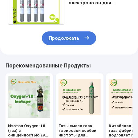
электрона он для
цилиндра детекторов
алюминиевого
Продолжать
Порекомендованные Продукты
Изотоп Oxygen-18
Газы смеси газа
Китайская см
(газ) с
тарировки особой
газа фабрики
очищенностью ≥97
чистоты для
подгоняет га