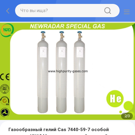
2
/
3
Газообразный гелий Cas 7440-59-7 особой