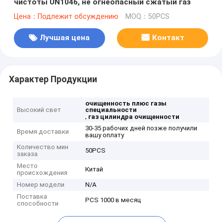
чистоты UN1046, не огнеопасный сжатый газ
Цена：Подлежит обсуждению
MOQ：50PCS
Лучшая цена
Контакт
Характер Продукции
очищенность плюс газы
Высокий свет
специальности
,
газ цилиндра очищенности
30-35 рабочих дней позже получили
Время доставки
вашу оплату
Количество мин
50PCS
заказа
Место
Китай
происхождения
Номер модели
N/A
Поставка
PCS 1000 в месяц
способности