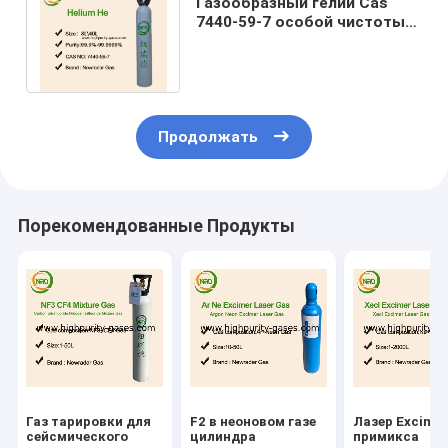
Газообразный гелий Cas
7440-59-7 особой чистоты
UN1046, не огнеопасный
сжатый газ
Продолжать
Порекомендованные Продукты
Газ тарировки для
F2 в неоновом газе
Лазер Excime
сейсмического
цилиндра
примикса