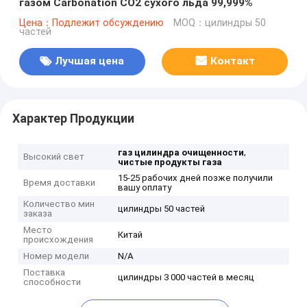
газом Carbonation СО2 сухого льда 99,999%
Цена：Подлежит обсуждению
MOQ：цилиндры 50
частей
Лучшая цена
Контакт
Характер Продукции
,
газ цилиндра очищенности
Высокий свет
чистые продукты газа
15-25 рабочих дней позже получили
Время доставки
вашу оплату
Количество мин
цилиндры 50 частей
заказа
Место
Китай
происхождения
Номер модели
N/A
Поставка
цилиндры 3 000 частей в месяц
способности