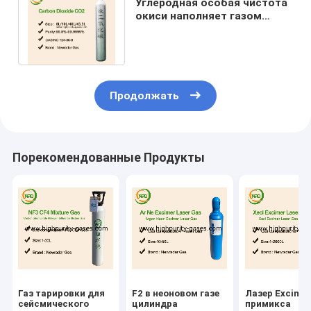
Углеродная особая чистота
окиси наполняет газом
Carbonation СО2 сухого льда
99,999%
Продолжать
Порекомендованные Продукты
Газ тарировки для
F2 в неоновом газе
Лазер Excime
сейсмического
цилиндра
примикса