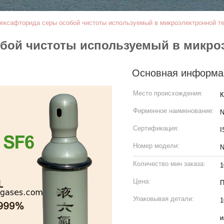
 гексафторида серы особой чистоты используемый в микроэлектронной т
собой чистоты используемый в микро
Основная информа
Место происхождения:
К
Фирменное наименование:
N
Сертификация:
I
Номер модели:
N
Количество мин заказа:
1
Цена:
П
Упаковывая детали:
1
и