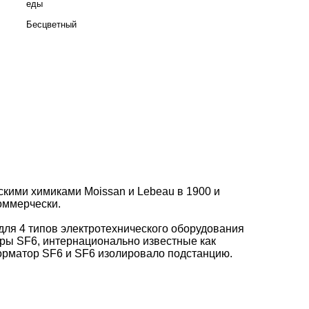
еды
Бесцветный
кими химиками Moissan и Lebeau в 1900 и
оммерчески.
для 4 типов электротехнического оборудования
оры SF6, интернационально известные как
форматор SF6 и SF6 изолировало подстанцию.