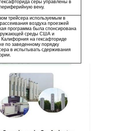
s гексафторида серы управлены в
 периферийную вену.
зом трейсера используемым в
 рассеивания воздуха проезжей
ская программа была спонсирована
окружающей среды США и
, Калифорния на гексафториде
же по заведенному порядку
йсера в испытывать сдерживания
ории.