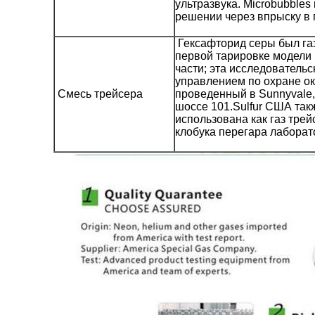
ультразвука. Microbubble
решении через впрыску в
Гексафторид серы был га
первой тарировке модели
части; эта исследователь
управлением по охране 
Смесь трейсера
проведенный в Sunnyvale
шоссе 101.Sulfur США так
использована как газ тре
клобука перегара лаборат