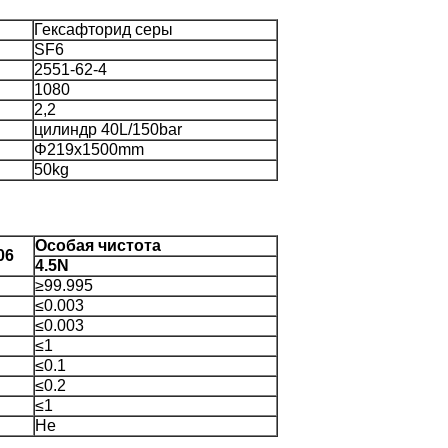
Гексафторид серы
SF6
2551-62-4
1080
2,2
цилиндр 40L/150bar
Φ219x1500mm
50kg
Особая чистота
06
4.5N
≥99.995
≤0.003
≤0.003
≤1
≤0.1
≤0.2
≤1
Не