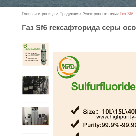
Главная страница
>
Продукция
>
Электронные газы
>
Газ Sf6
Газ Sf6 гексафторида серы о