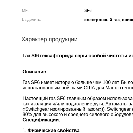
MF:
SF6
Выделить:
электронный газ
очищ
,
Характер продукции
Газ Sf6 гексафторида серы особой чистоты 
Описание:
Газ SF6 имеет историю больше чем 100 лет. Был
использованным войсками США для Манхэттенског
Настоящий газ SF6 главным образом использован
как изоляция и/или подавление дуги; Автоматы 
«Switchgear изолированный газом»)), Switchgea
80% для высокого и среднего силового оборудов
Спецификации:
1.
Физические свойства