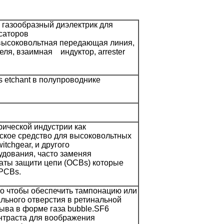
 газообразный диэлектрик для
саторов
 высоковольтная передающая линия,
еля, взаимная индуктор, arrester
 etchant в полупроводнике
рической индустрии как
ское средство для высоковольтных
itchgear, и другого
удования, часто заменяя
ты защити цепи (OCBs) которые
 PCBs.
го чтобы обеспечить тампонацию или
льного отверстия в ретинальной
ыва в форме газа bubble.SF6
онтраста для воображения