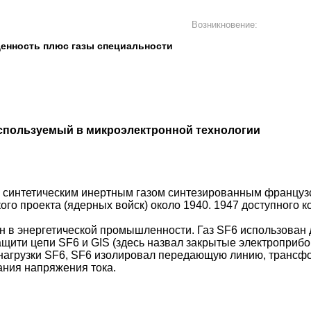
Возникновение:
енность плюс газы специальности
используемый в микроэлектронной технологии
о синтетическим инертным газом синтезированным французс
о проекта (ядерных войск) около 1940. 1947 доступного к
 в энергетической промышленности. Газ SF6 использован 
защити цепи SF6 и GIS (здесь назвал закрытые электроприб
r нагрузки SF6, SF6 изолировал передающую линию, транс
ания напряжения тока.