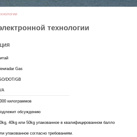
ехнологии
электронной технологии
ция
итай
ewradar Gas
SO/DOT/GB
/A
000 килограммов
одлежит обсуждению
0kg, 40kg или 50kg упакованное в квалифицированном баллоне
ли упакованное согласно требованиям.