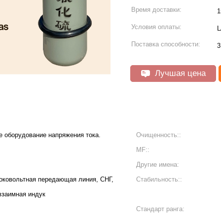
Время доставки:
1
Условия оплаты:
L
Поставка способности:
3
Лучшая цена
е оборудование напряжения тока.
Очищенность::
MF::
Другие имена:
оковольтная передающая линия, СНГ,
Стабильность::
большая катушка кабеля, взаимная индук
Стандарт ранга: