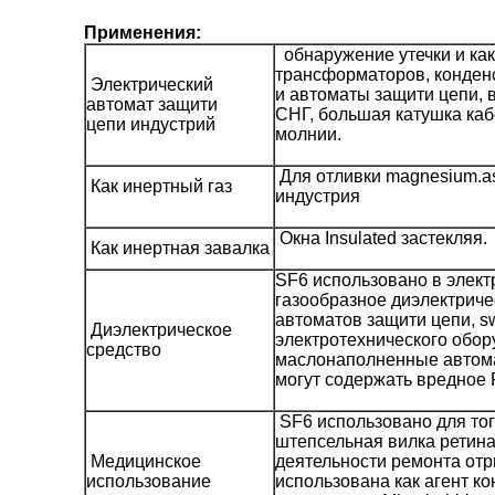
Применения:
обнаружение утечки и как
трансформаторов, конден
Электрический
и автоматы защити цепи,
автомат защити
СНГ, большая катушка каб
цепи индустрий
молнии.
Для отливки magnesium.as
Как инертный газ
индустрия
Окна Insulated застекляя.
Как инертная завалка
SF6 использовано в элект
газообразное диэлектриче
автоматов защити цепи, sw
Диэлектрическое
электротехнического обор
средство
маслонаполненные автома
могут содержать вредное
SF6 использовано для то
штепсельная вилка ретина
Медицинское
деятельности ремонта отр
использование
использована как агент к