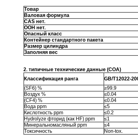
Товар
Валовая формула
CAS нет.
ООН нет.
Опасный класс
Контейнер стандартного пакета
Размер цилиндра
Заполняя вес
2. типичные технические данные (COA)
Классификация ранга
GB/T12022-20
(SF6) %
≥99.9
Воздух %
≤0.04
(CF4) %
≤0.04
Вода ppm
≤5
Кислотность ppm
≤0.2
Hydrolyze фторид (как HF) ppm
≤1
Минеральномасляный ppm
≤4
Токсичность
Non-tox.